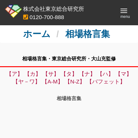
株式会社東京総合研究所
Toggl
0120-700-888
menu
navig
ホーム
相場格言集
相場格言集・東京総合研究所・大山充監修
【ア】
【カ】
【サ】
【タ】
【ナ】
【ハ】
【マ】
【ヤ－ワ】
【A-M】
【N-Z】
【バフェット】
相場格言集