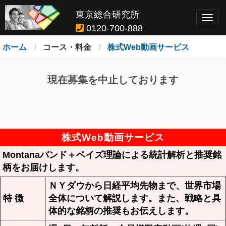
東京総合研究所
Togg
0120-700-888
navig
ホーム
コース・料金
株式Web動画サービス
現在募集を中止しております
株式Web動画サービス
Montanaバンド＋ベイズ理論による統計解析と推奨銘
柄をお届けします。
ＮＹダウから日経平均先物まで、世界市場
特 徴
全体について解説します。また、戦略と具
体的な銘柄の推奨もお伝えします。