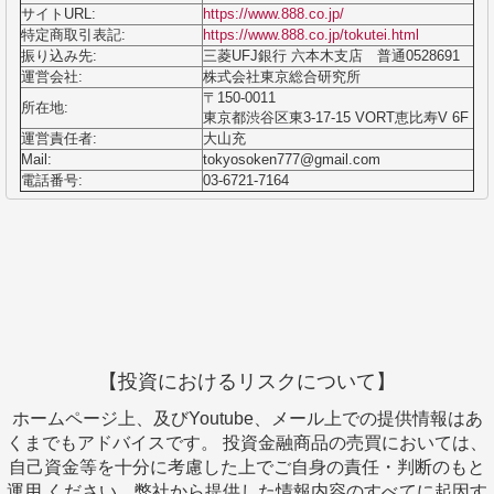
サイトURL:
https://www.888.co.jp/
特定商取引表記:
https://www.888.co.jp/tokutei.html
振り込み先:
三菱UFJ銀行 六本木支店 普通0528691
運営会社:
株式会社東京総合研究所
〒150-0011
所在地:
東京都渋谷区東3-17-15 VORT恵比寿V 6F
運営責任者:
大山充
Mail:
tokyosoken777@gmail.com
電話番号:
03-6721-7164
【投資におけるリスクについて】
ホームページ上、及びYoutube、メール上での提供情報はあ
くまでもアドバイスです。 投資金融商品の売買においては、
自己資金等を十分に考慮した上でご自身の責任・判断のもと
運用 ください。弊社から提供した情報内容のすべてに起因す