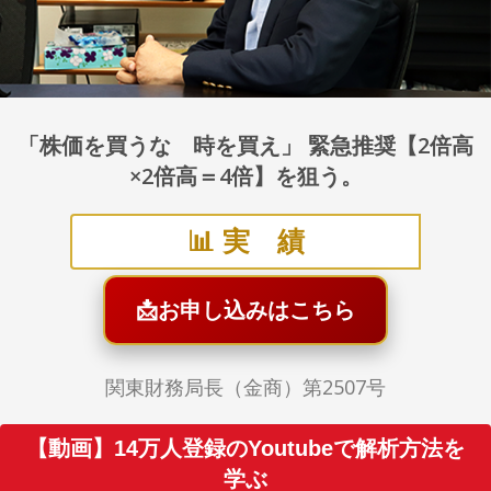
「株価を買うな 時を買え」 緊急推奨【2倍高
×2倍高＝4倍】を狙う。
📊 実 績
📩
お申し込みはこちら
関東財務局長（金商）第2507号
【動画】14万人登録のYoutubeで解析方法を
学ぶ