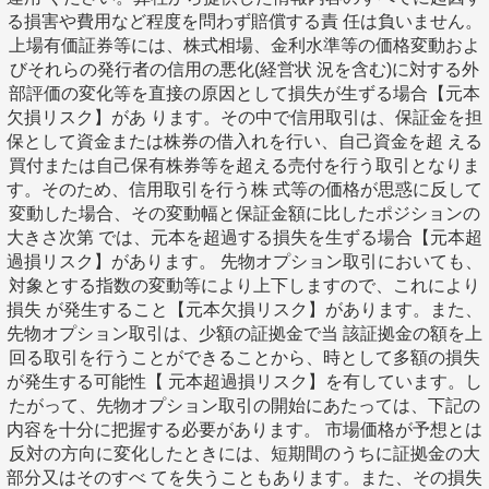
る損害や費用など程度を問わず賠償する責 任は負いません。
上場有価証券等には、株式相場、金利水準等の価格変動およ
びそれらの発行者の信用の悪化(経営状 況を含む)に対する外
部評価の変化等を直接の原因として損失が生ずる場合【元本
欠損リスク】があ ります。その中で信用取引は、保証金を担
保として資金または株券の借入れを行い、自己資金を超 える
買付または自己保有株券等を超える売付を行う取引となりま
す。そのため、信用取引を行う株 式等の価格が思惑に反して
変動した場合、その変動幅と保証金額に比したポジションの
大きさ次第 では、元本を超過する損失を生ずる場合【元本超
過損リスク】があります。 先物オプション取引においても、
対象とする指数の変動等により上下しますので、これにより
損失 が発生すること【元本欠損リスク】があります。また、
先物オプション取引は、少額の証拠金で当 該証拠金の額を上
回る取引を行うことができることから、時として多額の損失
が発生する可能性【 元本超過損リスク】を有しています。し
たがって、先物オプション取引の開始にあたっては、下記の
内容を十分に把握する必要があります。 市場価格が予想とは
反対の方向に変化したときには、短期間のうちに証拠金の大
部分又はそのすべ てを失うこともあります。また、その損失