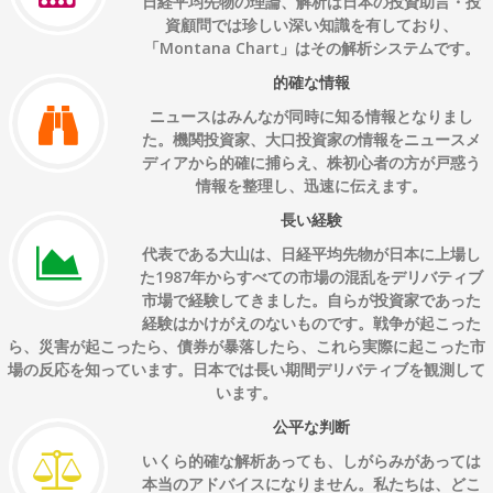
日経平均先物の理論、解析は
日本の投資助言・投
資顧問
では珍しい深い知識を有しており、
「Montana Chart」はその解析システムです。
的確な情報
ニュースはみんなが同時に知る情報となりまし
た。機関投資家、大口投資家の情報をニュースメ
ディアから的確に捕らえ、株初心者の方が戸惑う
情報を整理し、迅速に伝えます。
長い経験
代表である大山は、日経平均先物が日本に上場し
た1987年からすべての市場の混乱をデリバティブ
市場で経験してきました。自らが投資家であった
経験はかけがえのないものです。戦争が起こった
ら、災害が起こったら、債券が暴落したら、これら実際に起こった市
場の反応を知っています。日本では長い期間デリバティブを観測して
います。
公平な判断
いくら的確な解析あっても、しがらみがあっては
本当のアドバイスになりません。私たちは、どこ