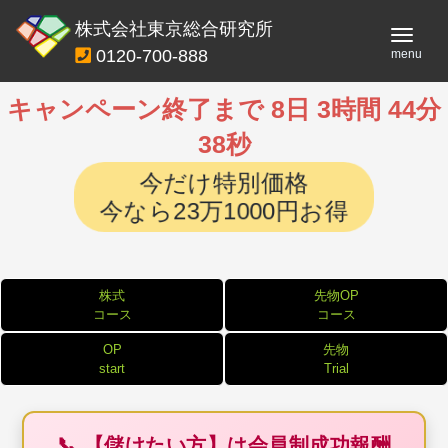
株式会社東京総合研究所
Toggl
0120-700-888
menu
navig
キャンペーン終了まで 8日 3時間 44分
37秒
今だけ特別価格
今なら23万1000円お得
株式
先物OP
コース
コース
OP
先物
start
Trial
📞 【儲けたい方】は会員制成功報酬