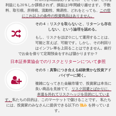
利益にも20％しか課税されず、損益は3年間繰り越せます。 手数
料、取引税、所得税、流動性、簡易性、どれをとっても、
この世
にこれ以上の条件の投資商品はありません。
その４：リスクを取らないと、リターンも存在
しない、という論理を認める。
もし、リスクをほぼ０にして運用することは、
可能と言えば、可能です。しかし、その利回り
はインフレ率を上回ることはできません。銀行
でお金を借りて定期預金をすれば儲かりますか？
日本証券業協会でのリスクとリターンについて参照
その５：真摯につき合える経験豊かな投資アド
バイザーに聞く。
複雑になってきた金融市場で、投資家は本当に
良い商品を見捨てて、
リスク回避とばかりに、
本道を外れてリスクヘッジを目的にしていま
す。
私たちの目的は、このマーケットで儲けることです。 私たち
には、投資家のみなさんに提供できる以下の
強み
を持っていま
す。