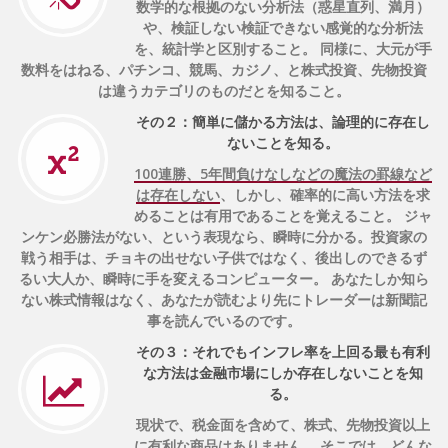
数学的な根拠のない分析法（惑星直列、満月）
や、検証しない検証できない感覚的な分析法
を、統計学と区別すること。 同様に、大元が手
数料をはねる、パチンコ、競馬、カジノ、と株式投資、先物投資
は違うカテゴリのものだとを知ること。
その２：簡単に儲かる方法は、論理的に存在し
ないことを知る。
100連勝、5年間負けなしなどの魔法の罫線など
は存在しない
、しかし、確率的に高い方法を求
めることは有用であることを覚えること。 ジャ
ンケン必勝法がない、という表現なら、瞬時に分かる。投資家の
戦う相手は、チョキの出せない子供ではなく、後出しのできるず
るい大人か、瞬時に手を変えるコンピューター。 あなたしか知ら
ない株式情報はなく、あなたが読むより先にトレーダーは新聞記
事を読んでいるのです。
その３：それでもインフレ率を上回る最も有利
な方法は金融市場にしか存在しないことを知
る。
現状で、税金面を含めて、株式、先物投資以上
に有利な商品はありません。 そこでは、どんな