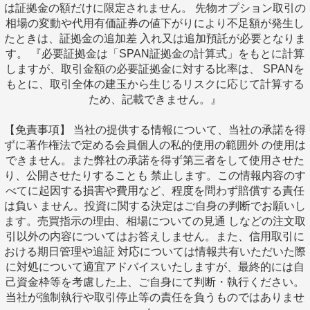
は証拠金の額だけに限定されません。 先物オプション取引の
相場の変動や代用有価証券の値下がりにより不足額が発生し
たときは、証拠金の追加差 入れ又は追加預託が必要となりま
す。 『必要証拠金は「SPAN証拠金の計算式」をもとに計算
しますが、取引金額の必要証拠金に対する比率は、 SPANを
もとに、取引全体の建玉から生じるリスクに応じて計算する
ため、記載できません。』
【免責事項】 当社の提供する情報について、当社の承諾を得
ずに著作権法で定める会員個人の私的使用の範囲外 の使用は
できません。また弊社の承諾を得ず第三者をして使用させた
り、公開させたりすることも 禁止します。この情報内容のす
べてに起因する損害や費用など、程度を問わず賠償する責任
は負い ません。投資に関する決定はご自身の判断でお願いし
ます。売買指示の理由、相場についての見通 しなどの注文取
引以外の内容についてはお答えしません。また、信用取引に
おける期日管理や追証 対応については情報共有いただいた際
に対処について適宜アドバイスいたしますが、最終的には自
己資金枠等を考慮した上、ご自身にて判断・執行ください。
当社が強制執行や取引停止等の責任を負うものではありませ