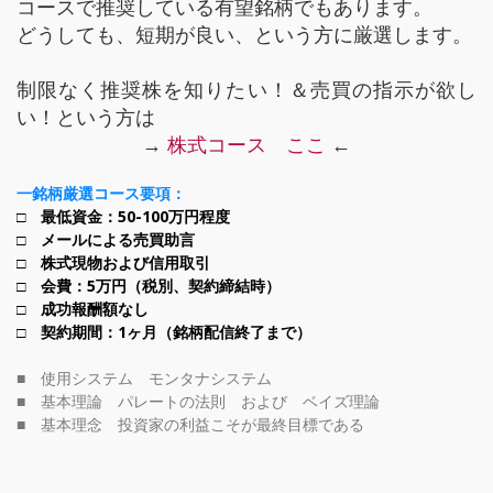
コースで推奨している有望銘柄でもあります。
どうしても、短期が良い、という方に厳選します。
制限なく推奨株を知りたい！＆売買の指示が欲し
い！という方は
→
株式コース ここ
←
一銘柄厳選コース要項：
□ 最低資金：50-100万円程度
□ メールによる売買助言
□ 株式現物および信用取引
□ 会費：5万円（税別、契約締結時）
□ 成功報酬額なし
□ 契約期間：1ヶ月（銘柄配信終了まで）
■ 使用システム モンタナシステム
■ 基本理論 パレートの法則 および ベイズ理論
■ 基本理念 投資家の利益こそが最終目標である