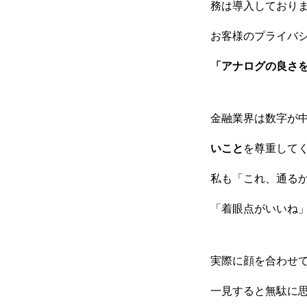
務は導入しており
お客様のプライバ
「アナログの良さ
金融業界は数字が
BUSINESS
いこと
を尊重して
私も「これ、通る
「着眼点がいいね
COMPANY
実際に顔を合わせ
RECRUIT
一見すると無駄に