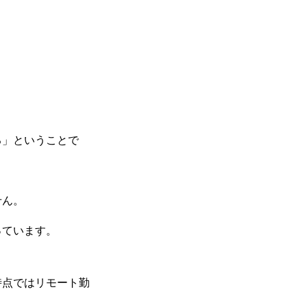
る」ということで
せん。
っています。
時点ではリモート勤