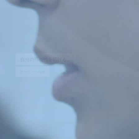
毎
日
が
ク
リ
エ
イ
テ
ィ
ブ
。
広
報
採
用