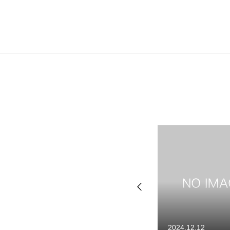
BUSINESS
COMPANY
RECRUIT
インターン
2025.02.10
2024.12.12