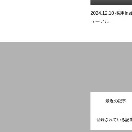
リ
2025.2.5 ビジネスマナー研修
2024.12.10 採用In
を行いました。
ューアル
代表挨拶・会社沿革
採用Q&A
最近の記事
登録されている記