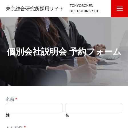
TOKYOSOKEN
東京総合研究所採用サイト
RECRUITING SITE
個別会社説明会 予約フォーム
個
名前
あ
*
別
な
姓
名
会
た
社
が
説
姓
人
名
明
間
会
の
予
ふりがな
場
*