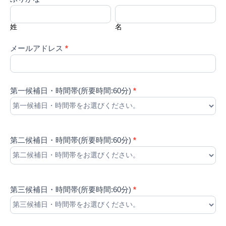
約
合、
姓
名
フ
こ
ォ
の
ー
姓
フ
名
ム
ィ
ー
メールアドレス
ル
*
ド
は
空
白
の
第一候補日・時間帯(所要時間:60分)
ま
*
ま
に
し
て
く
だ
第二候補日・時間帯(所要時間:60分)
さ
*
い。
BUSINESS
第三候補日・時間帯(所要時間:60分)
*
COMPANY
RECRUIT