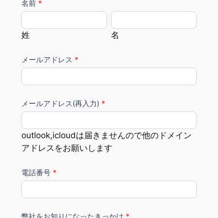
お
名前
*
あ
問
な
姓
名
い
た
姓
名
合
が
わ
人
メールアドレス
*
せ
間
＆
の
ご
場
メールアドレス(再入力)
*
相
合、
談
こ
｜
の
outlook,icloudは届きませんので他のドメイン
（株）
フ
アドレスをお願いします
東
ィ
京
ー
電話番号
*
総
ル
合
ド
研
は
弊社をお知りになったきっかけ
*