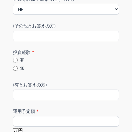
究
空
所
白
の
ま
(その他とお答えの方)
ま
に
し
投資経験
*
て
有
く
無
だ
さ
い。
(有とお答えの方)
運用予定額
*
万円